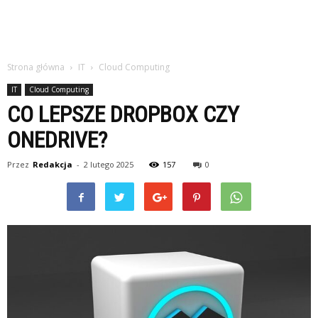
Strona główna
IT
Cloud Computing
IT
Cloud Computing
CO LEPSZE DROPBOX CZY
ONEDRIVE?
Przez
Redakcja
-
2 lutego 2025
157
0