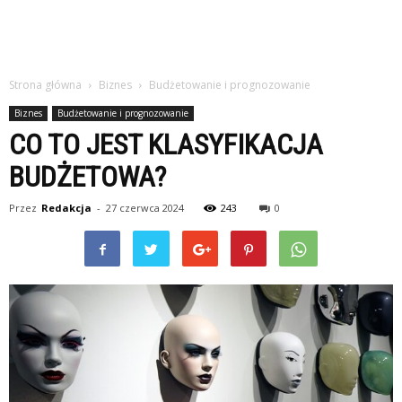
Strona główna
Biznes
Budżetowanie i prognozowanie
Biznes
Budżetowanie i prognozowanie
CO TO JEST KLASYFIKACJA
BUDŻETOWA?
Przez
Redakcja
-
27 czerwca 2024
243
0