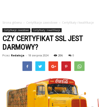
Strona główna
Certyfikacje zawodowe
Certyfikaty i kwalifikacje
Certyfikacje zawodowe
Certyfikaty i kwalifikacje
CZY CERTYFIKAT SSL JEST
DARMOWY?
Przez
Redakcja
-
18 sierpnia 2024
206
0