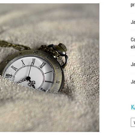
p
Ja
Ca
e
J
J
K
Ka