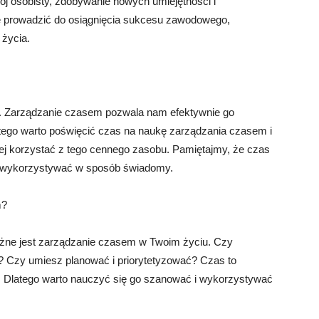
j osobisty, zdobywanie nowych umiejętności i
 prowadzić do osiągnięcia sukcesu zawodowego,
 życia.
. Zarządzanie czasem pozwala nam efektywnie go
tego warto poświęcić czas na naukę zarządzania czasem i
iej korzystać z tego cennego zasobu. Pamiętajmy, że czas
ć i wykorzystywać w sposób świadomy.
m?
ważne jest zarządzanie czasem w Twoim życiu. Czy
ę? Czy umiesz planować i priorytetyzować? Czas to
a. Dlatego warto nauczyć się go szanować i wykorzystywać