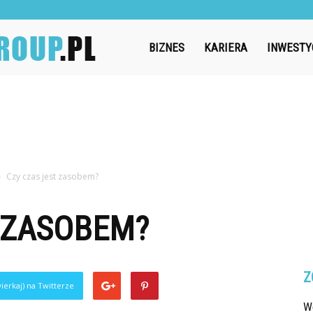
Challengegroup.pl
BIZNES
KARIERA
INWESTY
Czy czas jest zasobem?
 ZASOBEM?
Z
ierkaj) na Twitterze
W