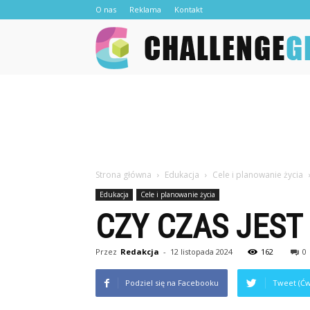
O nas
Reklama
Kontakt
Strona główna
Edukacja
Cele i planowanie życia
Edukacja
Cele i planowanie życia
CZY CZAS JEST
Przez
Redakcja
-
12 listopada 2024
162
0
Podziel się na Facebooku
Tweet (Ćw