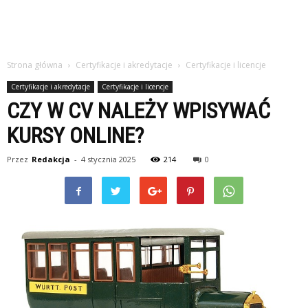
Strona główna
Certyfikacje i akredytacje
Certyfikacje i licencje
Certyfikacje i akredytacje
Certyfikacje i licencje
CZY W CV NALEŻY WPISYWAĆ
KURSY ONLINE?
Przez
Redakcja
-
4 stycznia 2025
214
0