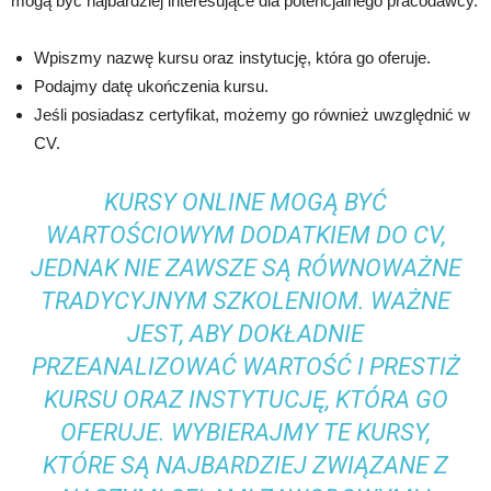
mogą być najbardziej interesujące dla potencjalnego pracodawcy.
Wpiszmy nazwę kursu oraz instytucję, która go oferuje.
Podajmy datę ukończenia kursu.
Jeśli posiadasz certyfikat, możemy go również uwzględnić w
CV.
KURSY ONLINE MOGĄ BYĆ
WARTOŚCIOWYM DODATKIEM DO CV,
JEDNAK NIE ZAWSZE SĄ RÓWNOWAŻNE
TRADYCYJNYM SZKOLENIOM. WAŻNE
JEST, ABY DOKŁADNIE
PRZEANALIZOWAĆ WARTOŚĆ I PRESTIŻ
KURSU ORAZ INSTYTUCJĘ, KTÓRA GO
OFERUJE. WYBIERAJMY TE KURSY,
KTÓRE SĄ NAJBARDZIEJ ZWIĄZANE Z