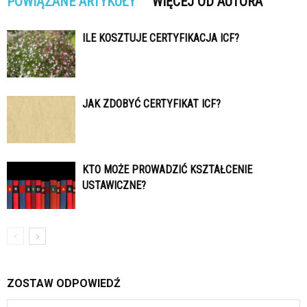
POWIĄZANE ARTYKUŁY
WIĘCEJ OD AUTORA
ILE KOSZTUJE CERTYFIKACJA ICF?
JAK ZDOBYĆ CERTYFIKAT ICF?
KTO MOŻE PROWADZIĆ KSZTAŁCENIE
USTAWICZNE?
ZOSTAW ODPOWIEDŹ