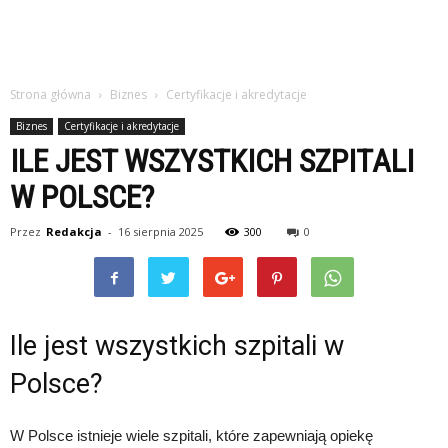
Strona główna
Biznes
Certyfikacje i akredytacje
Biznes
Certyfikacje i akredytacje
ILE JEST WSZYSTKICH SZPITALI
W POLSCE?
Przez
Redakcja
-
16 sierpnia 2025
300
0
Ile jest wszystkich szpitali w
Polsce?
W Polsce istnieje wiele szpitali, które zapewniają opiekę