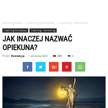
Strona główna
Coaching biznesowy
Coaching i mentoring
Coaching biznesowy
Coaching i mentoring
JAK INACZEJ NAZWAĆ
OPIEKUNA?
Przez
Redakcja
-
1 sierpnia 2025
233
0