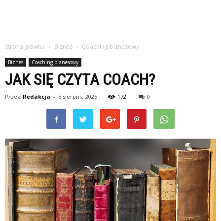
Strona główna
Biznes
Coaching biznesowy
Biznes
Coaching biznesowy
JAK SIĘ CZYTA COACH?
Przez
Redakcja
-
5 sierpnia 2025
172
0