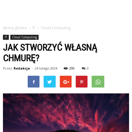
Strona główna
IT
Cloud Computing
IT
Cloud Computing
JAK STWORZYĆ WŁASNĄ
CHMURĘ?
Przez
Redakcja
-
24 lutego 2024
290
0