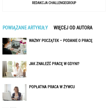
REDAKCJA CHALLENGEGROUP
POWIĄZANE ARTYKUŁY
WIĘCEJ OD AUTORA
WAŻNY POCZĄTEK – PODANIE O PRACĘ
JAK ZNALEŹĆ PRACĘ W GDYNI?
POPŁATNA PRACA W ŻYWCU