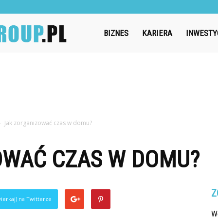
Challengegroup.pl
BIZNES
KARIERA
INWESTY
Jak zorganizować czas w domu?
OWAĆ CZAS W DOMU?
Z
ierkaj) na Twitterze
W