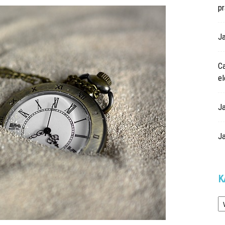
p
Ja
Ca
e
J
J
K
Ka