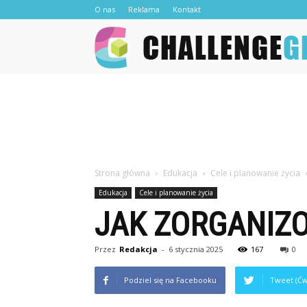
O nas
Reklama
Kontakt
Strona główna
Edukacja
Cele i planowanie życia
Edukacja
Cele i planowanie życia
JAK ZORGANIZ
Przez
Redakcja
-
6 stycznia 2025
167
0
Podziel się na Facebooku
Tweet (Ćw