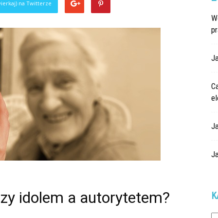
ierkaj) na Twitterze
W
p
Ja
Ca
e
J
J
dzy idolem a autorytetem?
K
Ka