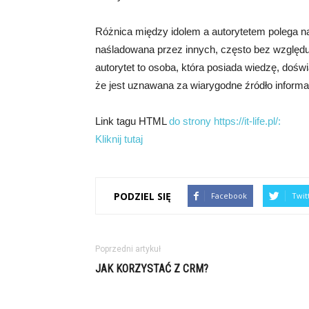
Różnica między idolem a autorytetem polega na t
naśladowana przez innych, często bez względu 
autorytet to osoba, która posiada wiedzę, dośw
że jest uznawana za wiarygodne źródło informacji
Link tagu HTML
do strony https://it-life.pl/:
Kliknij tutaj
PODZIEL SIĘ
Facebook
Twit
Poprzedni artykuł
JAK KORZYSTAĆ Z CRM?