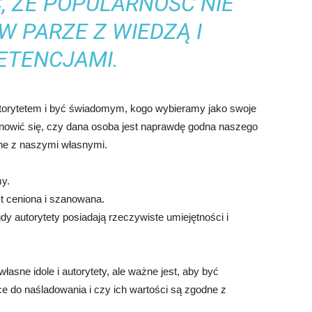
, ŻE POPULARNOŚĆ NIE
W PARZE Z WIEDZĄ I
ETENCJAMI.
utorytetem i być świadomym, kogo wybieramy jako swoje
nowić się, czy dana osoba jest naprawdę godna naszego
odne z naszymi własnymi.
my.
est ceniona i szanowana.
dy autorytety posiadają rzeczywiste umiejętności i
sne idole i autorytety, ale ważne jest, aby być
 do naśladowania i czy ich wartości są zgodne z