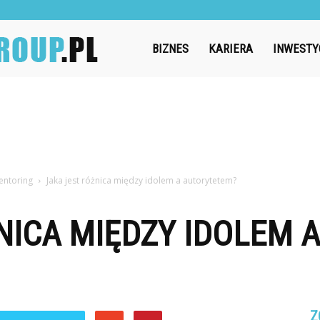
Challengegroup.pl
BIZNES
KARIERA
INWESTY
entoring
Jaka jest różnica między idolem a autorytetem?
NICA MIĘDZY IDOLEM A
Z