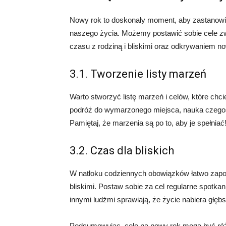
Nowy rok to doskonały moment, aby zastanowi
naszego życia. Możemy postawić sobie cele z
czasu z rodziną i bliskimi oraz odkrywaniem no
3.1. Tworzenie listy marzeń
Warto stworzyć listę marzeń i celów, które c
podróż do wymarzonego miejsca, nauka czegoś
Pamiętaj, że marzenia są po to, aby je spełniać
3.2. Czas dla bliskich
W natłoku codziennych obowiązków łatwo zapom
bliskimi. Postaw sobie za cel regularne spotka
innymi ludźmi sprawiają, że życie nabiera głęb
Podsumowując, cele na nowy rok mogą być różn