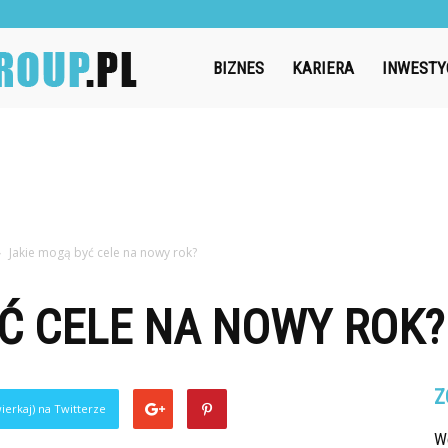
Challengegroup.pl
BIZNES
KARIERA
INWESTY
Jakie mogą być cele na nowy rok?
Ć CELE NA NOWY ROK?
Z
ierkaj) na Twitterze
W