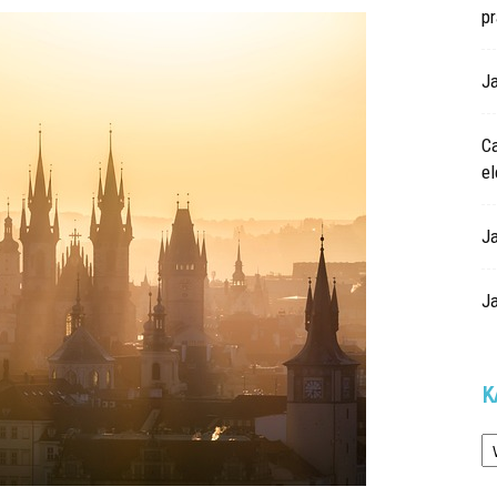
p
Ja
Ca
e
J
J
K
Ka