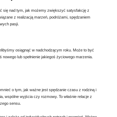
ć się nad tym, jak możemy zwiększyć satysfakcję z
wiązane z realizacją marzeń, podróżami, spędzaniem
wych pasji.
hcielibyśmy osiągnąć w nadchodzącym roku. Może to być
 nowego lub spełnienie jakiegoś życiowego marzenia.
!
nieć o tym, jak ważne jest spędzanie czasu z rodziną i
nia, wspólne wyjścia czy rozmowy. To właśnie relacje z
szego sensu.
e i zależą od indywidualnych potrzeb i pragnień. Ważne