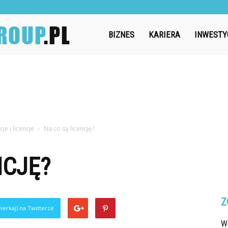
Challengegroup.pl
BIZNES
KARIERA
INWESTY
cje i licencje
Na co są licencję?
NCJĘ?
Z
ierkaj) na Twitterze
W