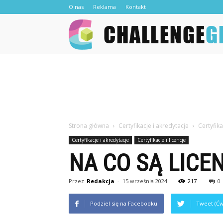
O nas
Reklama
Kontakt
Strona główna
Certyfikacje i akredytacje
Certyfika
Certyfikacje i akredytacje
Certyfikacje i licencje
NA CO SĄ LICE
Przez
Redakcja
-
15 września 2024
217
0
Podziel się na Facebooku
Tweet (Ćw