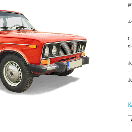
p
Ja
Ca
e
J
J
K
Ka