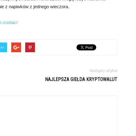
nie z napiwków z jednego wieczora.
m-zostac/
ter
Następny artykuł
NAJLEPSZA GIEŁDA KRYPTOWALUT