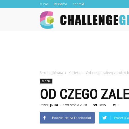
O nas
Reklama
Kontakt
Strona główna
Kariera
Od czego zależą zarobki 
Kariera
OD CZEGO ZAL
Przez
julia
-
8 września 2020
1855
0
Podziel się na Facebooku
Tweet (Ćw