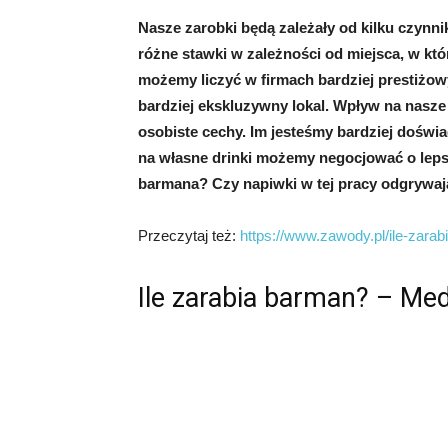
Nasze zarobki będą zależały od kilku czynn
różne stawki w zależności od miejsca, w kt
możemy liczyć w firmach bardziej prestiżo
bardziej ekskluzywny lokal. Wpływ na nasz
osobiste cechy. Im jesteśmy bardziej doświ
na własne drinki możemy negocjować o leps
barmana? Czy napiwki w tej pracy odgrywają
Przeczytaj też:
https://www.zawody.pl/ile-zarab
Ile zarabia barman? – Me