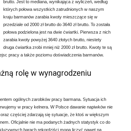
brutto. Jest to mediana, wynikająca z wyliczeń, według
których połowa wszystkich zatrudnionych w naszym
kraju barmanów zarabia kwoty mieszczące się w
przedziale od 2000 zł brutto do 3640 zł brutto. To została
połowa podzielona jest na dwie ćwiartki. Pierwsza z nich
zarabia kwoty powyżej 3640 złotych brutto, niestety
druga ćwiartka zrobi mniej niż 2000 zł brutto. Kwoty te są
iejsc pracy a także poziomu doświadczenia barmanów.
ażną rolę w wynagrodzeniu
mentem ogólnych zarobków pracy barmana. Sytuacja ich
erwujemy w pracy kelnera. W Polsce dawanie napiwków nie
oraz częściej zdarzają się sytuacje, że ktoś w większym
em. Oficjalnie nie ma podanych żadnych statystyk co do
skluzywnych barach rekordziści mogą liczyć nawet na