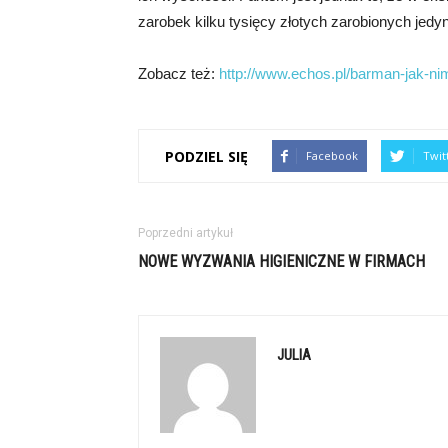
zarobek kilku tysięcy złotych zarobionych jedy
Zobacz też:
http://www.echos.pl/barman-jak-ni
PODZIEL SIĘ
Facebook
Twit
Poprzedni artykuł
NOWE WYZWANIA HIGIENICZNE W FIRMACH
JULIA