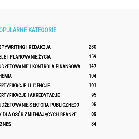
OPULARNE KATEGORIE
230
OPYWRITING I REDAKCJA
159
ELE I PLANOWANIE ŻYCIA
147
UDŻETOWANIE I KONTROLA FINANSOWA
104
HEMIA
101
ERTYFIKACJE I LICENCJE
95
ERTYFIKACJE I AKREDYTACJE
95
UDŻETOWANIE SEKTORA PUBLICZNEGO
89
V DLA OSÓB ZMIENIAJĄCYCH BRANŻE
84
IZNES