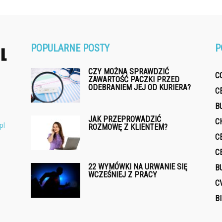
POPULARNE POSTY
P
CZY MOŻNA SPRAWDZIĆ
C
ZAWARTOŚĆ PACZKI PRZED
ODEBRANIEM JEJ OD KURIERA?
C
B
JAK PRZEPROWADZIĆ
C
pl
ROZMOWĘ Z KLIENTEM?
C
C
22 WYMÓWKI NA URWANIE SIĘ
B
WCZEŚNIEJ Z PRACY
C
B