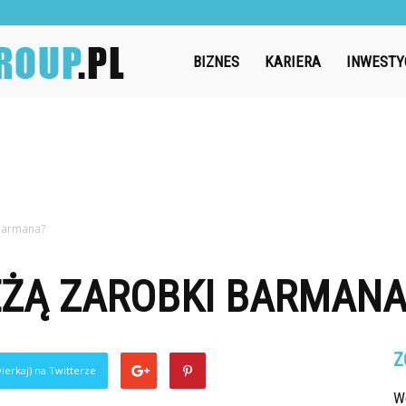
Challengegroup.pl
BIZNES
KARIERA
INWESTY
barmana?
EŻĄ ZAROBKI BARMANA
Z
ierkaj) na Twitterze
W