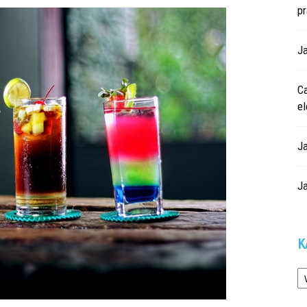
p
Ja
Ca
e
J
J
K
Ka