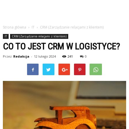
Strona główna
IT
CRM (Zarządzanie relacjami z klientem)
IT
CRM (Zarządzanie relacjami z klientem)
CO TO JEST CRM W LOGISTYCE?
Przez
Redakcja
-
12 lutego 2024
241
0